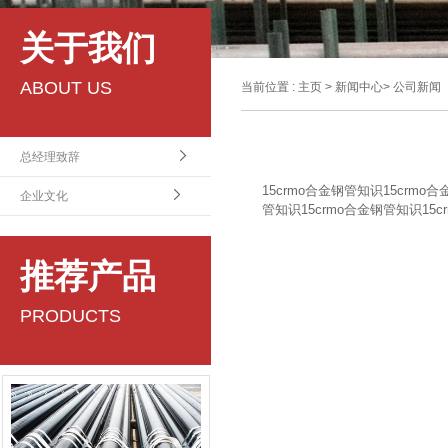
关于我们
ABOUT US
当前位置 :
主页
>
新闻中心
>
公司新闻
总经理致辞
15crmo合金钢管知识15crmo
企业文化
管知识15crmo合金钢管知识15c
推荐产品
PRODUCTS